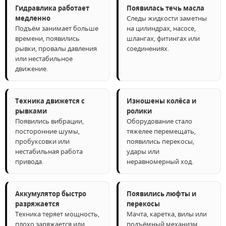
Гидравлика работает
Появилась течь масла
медленно
Следы жидкости заметны
Подъём занимает больше
на цилиндрах, насосе,
времени, появились
шлангах, фитингах или
рывки, провалы давления
соединениях.
или нестабильное
движение.
Техника движется с
Изношены колёса и
рывками
ролики
Появились вибрации,
Оборудование стало
посторонние шумы,
тяжелее перемещать,
пробуксовки или
появились перекосы,
нестабильная работа
удары или
привода.
неравномерный ход.
Аккумулятор быстро
Появились люфты и
разряжается
перекосы
Техника теряет мощность,
Мачта, каретка, вилы или
плохо заряжается или
подъёмный механизм